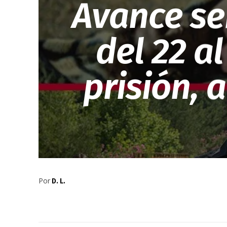
Avance se
del 22 a
prisión, 
Por
D. L.