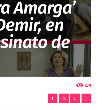
ra Amarga’
Demir, en
esinato de
49