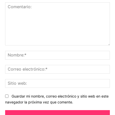
Comentario:
No
Co
ele
Sit
we
Guardar mi nombre, correo electrónico y sitio web en este
navegador la próxima vez que comente.