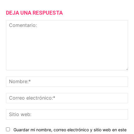
DEJA UNA RESPUESTA
Comentario:
No
Co
ele
Sit
we
Guardar mi nombre, correo electrónico y sitio web en este