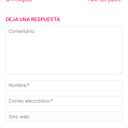
de Protegidos’
Fikret sus planes?
DEJA UNA RESPUESTA
Comentario:
No
Co
ele
Sit
we