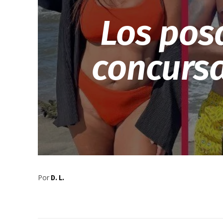
Los pos
concursa
Por
D. L.