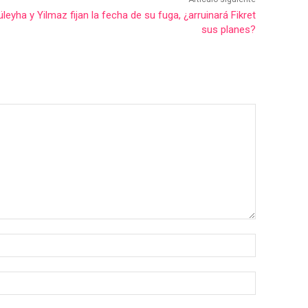
leyha y Yilmaz fijan la fecha de su fuga, ¿arruinará Fikret
sus planes?
Nombre:*
Correo
electrónico: