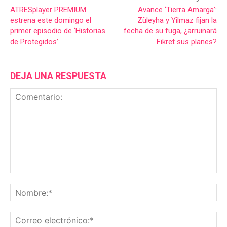
ATRESplayer PREMIUM
Avance ‘Tierra Amarga’:
estrena este domingo el
Züleyha y Yilmaz fijan la
primer episodio de ‘Historias
fecha de su fuga, ¿arruinará
de Protegidos’
Fikret sus planes?
DEJA UNA RESPUESTA
Comentario:
No
Co