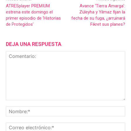
ATRESplayer PREMIUM
Avance ‘Tierra Amarga’:
estrena este domingo el
Züleyha y Yilmaz fijan la
primer episodio de ‘Historias
fecha de su fuga, ¿arruinará
de Protegidos’
Fikret sus planes?
DEJA UNA RESPUESTA
Comentario:
No
Co