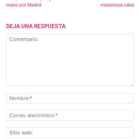
mano por Madrid
misteriosa rubia
DEJA UNA RESPUESTA
Comentario:
No
Co
ele
Sit
we