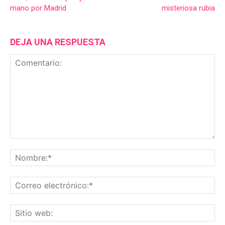
mano por Madrid
misteriosa rubia
DEJA UNA RESPUESTA
Comentario:
No
Co
ele
Sit
we