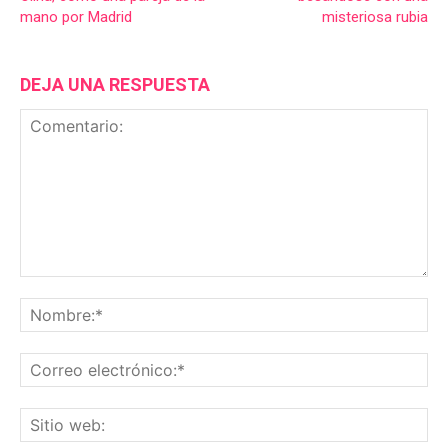
mano por Madrid
misteriosa rubia
DEJA UNA RESPUESTA
Comentario:
No
Co
ele
Sit
we