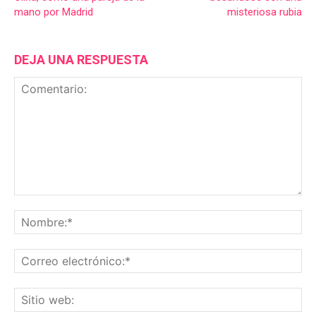
mano por Madrid
misteriosa rubia
DEJA UNA RESPUESTA
Comentario:
No
Co
ele
Sit
we