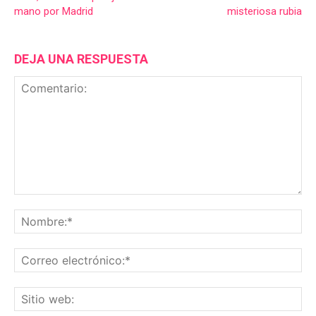
mano por Madrid
misteriosa rubia
DEJA UNA RESPUESTA
Comentario:
No
Co
ele
Sit
we