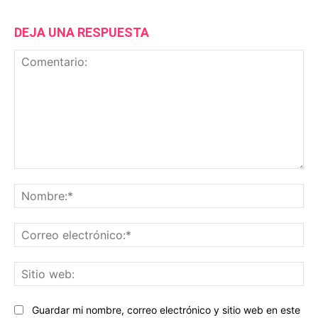
DEJA UNA RESPUESTA
Comentario:
No
Co
ele
Sit
we
Guardar mi nombre, correo electrónico y sitio web en este