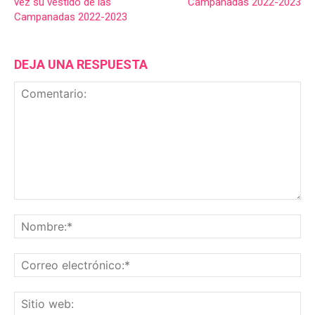
vez su vestido de las
Campanadas 2022-2023
Campanadas 2022-2023
DEJA UNA RESPUESTA
Comentario:
No
Co
ele
Sit
we