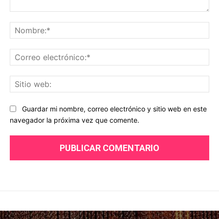
Comentario:
No
Co
ele
Sit
we
Guardar mi nombre, correo electrónico y sitio web en este
navegador la próxima vez que comente.