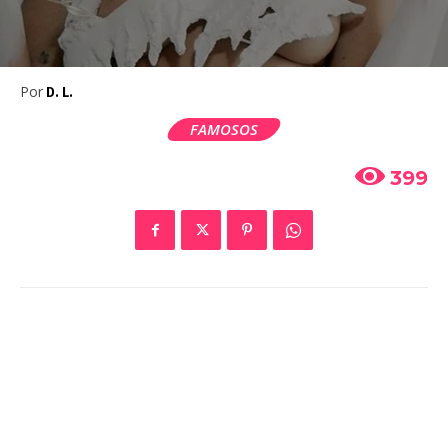
Por
D. L.
FAMOSOS
399