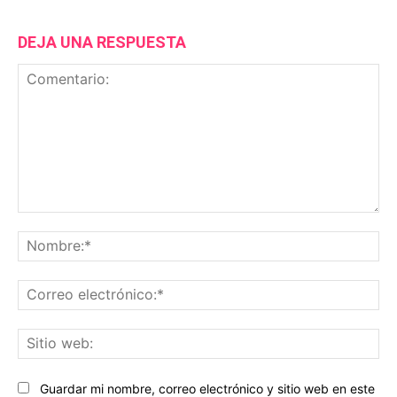
DEJA UNA RESPUESTA
Comentario:
No
Co
ele
Sit
we
Guardar mi nombre, correo electrónico y sitio web en este