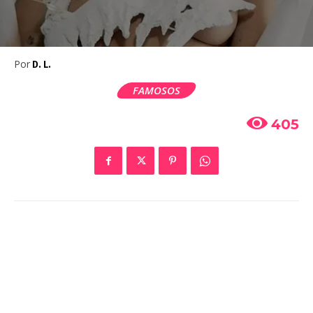
Por
D. L.
FAMOSOS
405