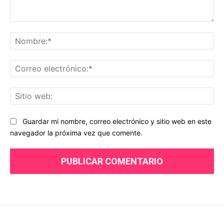
Comentario:
No
Co
ele
Sit
we
Guardar mi nombre, correo electrónico y sitio web en este
navegador la próxima vez que comente.