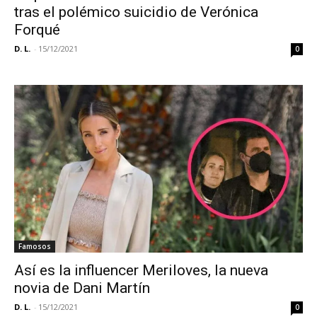
tras el polémico suicidio de Verónica
Forqué
D. L.
-
15/12/2021
0
Famosos
Así es la influencer Meriloves, la nueva
novia de Dani Martín
D. L.
-
15/12/2021
0