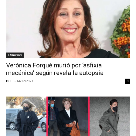
Famosos
Verónica Forqué murió por ‘asfixia
mecánica’ según revela la autopsia
D. L.
-
14/12/2021
0