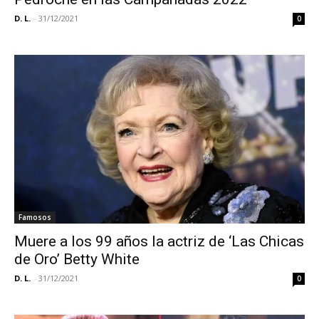
D. L.
-
31/12/2021
0
Famosos
Muere a los 99 años la actriz de ‘Las Chicas
de Oro’ Betty White
D. L.
-
31/12/2021
0