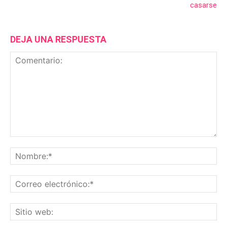
casarse
DEJA UNA RESPUESTA
Comentario:
No
Co
ele
Sit
we