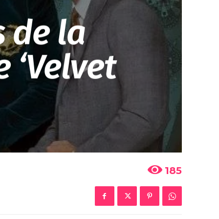
 de la
 ‘Velvet
185