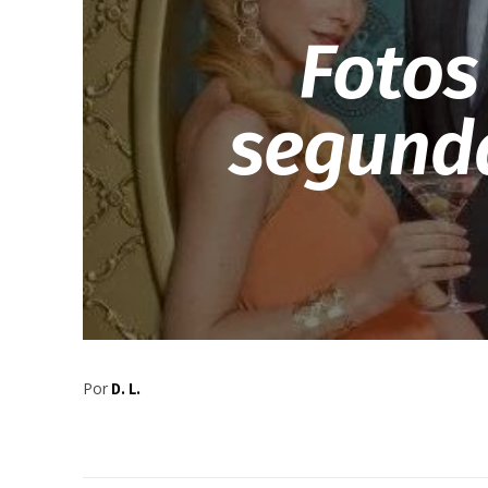
Fotos
segunda
Por
D. L.