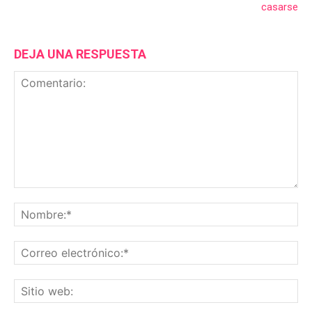
casarse
DEJA UNA RESPUESTA
Comentario:
No
Co
ele
Sit
we