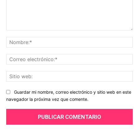
Comentario:
No
Co
ele
Sit
we
Guardar mi nombre, correo electrónico y sitio web en este
navegador la próxima vez que comente.