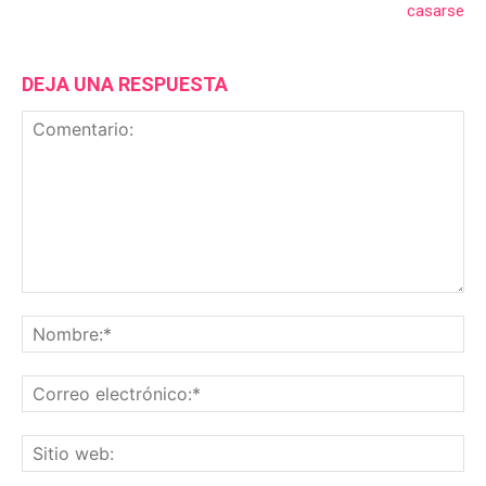
casarse
DEJA UNA RESPUESTA
Comentario:
No
Co
ele
Sit
we