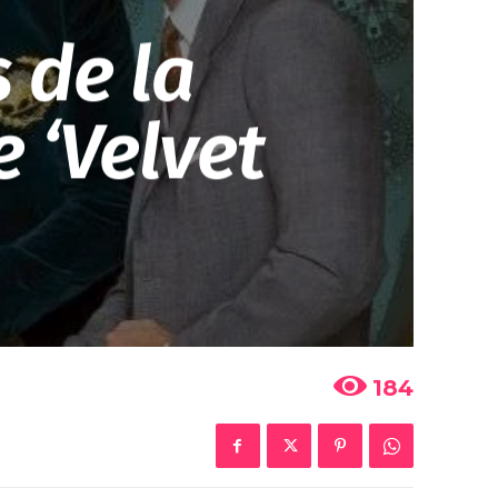
 de la
 ‘Velvet
184