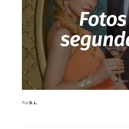
Fotos
segunda
Por
D. L.