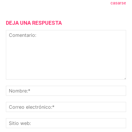
casarse
DEJA UNA RESPUESTA
Comentario:
No
Co
ele
Sit
we