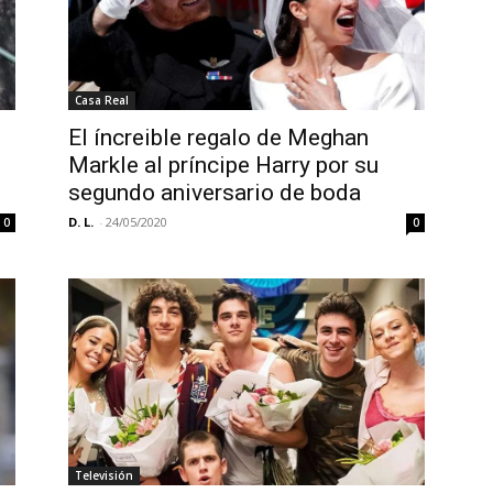
Casa Real
El íncreible regalo de Meghan
Markle al príncipe Harry por su
segundo aniversario de boda
D. L.
-
24/05/2020
0
0
Televisión