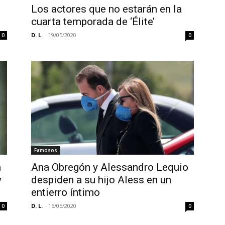
Los actores que no estarán en la
cuarta temporada de ‘Élite’
D. L.
-
19/05/2020
0
0
Famosos
a
Ana Obregón y Alessandro Lequio
y
despiden a su hijo Aless en un
entierro íntimo
D. L.
-
16/05/2020
0
0