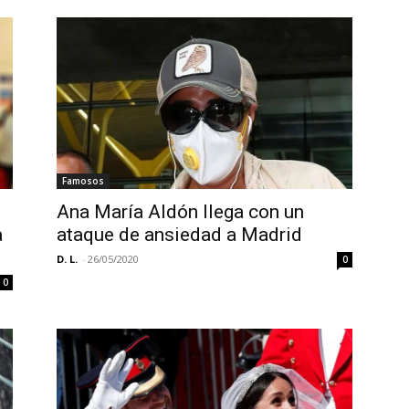
Famosos
Ana María Aldón llega con un
a
ataque de ansiedad a Madrid
D. L.
-
26/05/2020
0
0