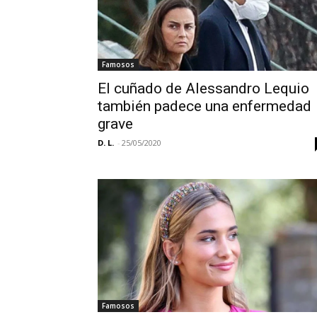
Famosos
El cuñado de Alessandro Lequio
también padece una enfermedad
grave
D. L.
-
25/05/2020
Famosos