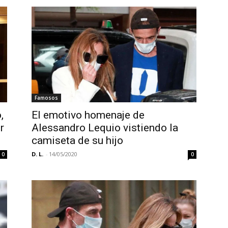
Famosos
,
El emotivo homenaje de
r
Alessandro Lequio vistiendo la
camiseta de su hijo
D. L.
-
14/05/2020
0
0