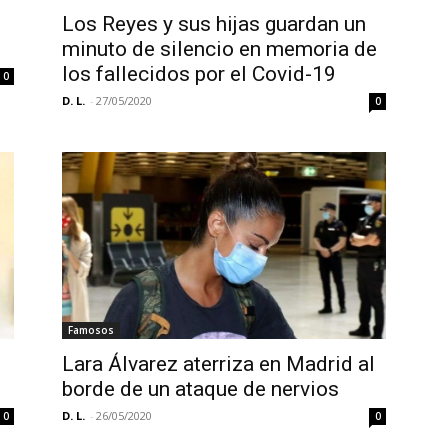
Los Reyes y sus hijas guardan un
minuto de silencio en memoria de
los fallecidos por el Covid-19
0
D. L.
-
27/05/2020
0
Famosos
Lara Álvarez aterriza en Madrid al
borde de un ataque de nervios
D. L.
-
26/05/2020
0
0